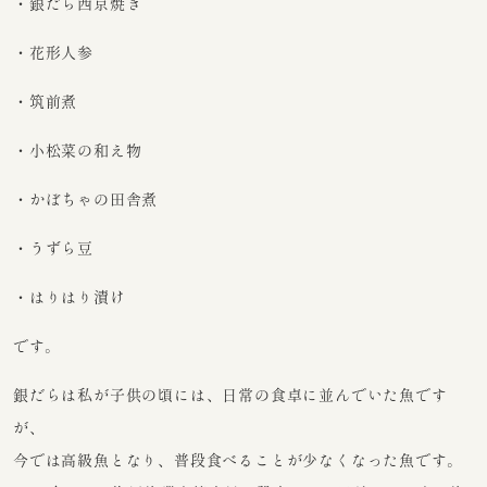
・銀だら西京焼き
・花形人参
・筑前煮
・小松菜の和え物
・かぼちゃの田舎煮
・うずら豆
・はりはり漬け
です。
銀だらは私が子供の頃には、日常の食卓に並んでいた魚です
が、
今では高級魚となり、普段食べることが少なくなった魚です。